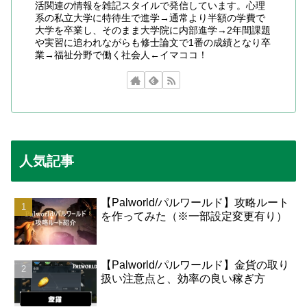
活関連の情報を雑記スタイルで発信しています。心理
系の私立大学に特待生で進学→通常より半額の学費で
大学を卒業し、そのまま大学院に内部進学→2年間課題
や実習に追われながらも修士論文で1番の成績となり卒
業→福祉分野で働く社会人←イマココ！
人気記事
【Palworld/パルワールド】攻略ルート
を作ってみた（※一部設定変更有り）
【Palworld/パルワールド】金貨の取り
扱い注意点と、効率の良い稼ぎ方