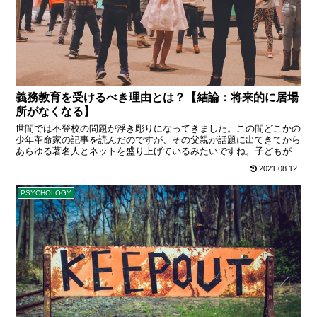
義務教育を受けるべき理由とは？【結論：将来的に居場
所がなくなる】
世間では不登校の問題が浮き彫りになってきました。この間どこかの
少年革命家の記事を読んだのですが、その父親が話題に出てきてから
あらゆる著名人とネットを盛り上げているみたいですね。子どもが不
登校であることを世間に知らしめて、「不登校の意義」を訴えている
2021.08.12
ようですが、まぁ本人が嫌がっていないならまだしも、仮に僕の家族
がそういう ･･･
PSYCHOLOGY