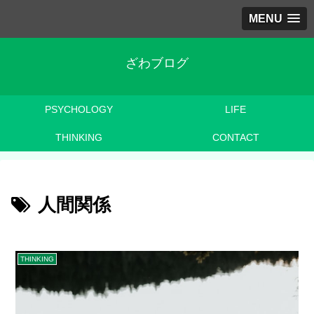
MENU
ざわブログ
PSYCHOLOGY
LIFE
THINKING
CONTACT
人間関係
THINKING