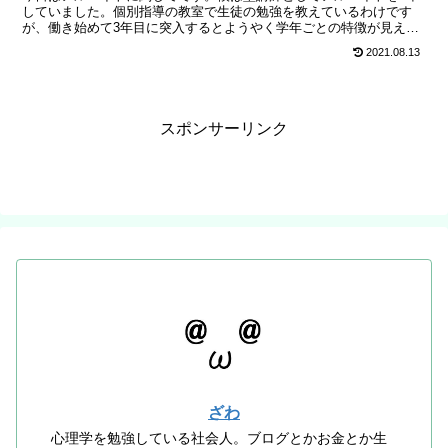
していました。個別指導の教室で生徒の勉強を教えているわけです
が、働き始めて3年目に突入するとようやく学年ごとの特徴が見えて
くるようになってくるわけです。それまでは普段の仕事を覚えること
2021.08.13
で精いっぱいだったため、あまり生徒の要望に応えることができませ
んでした。結 ･･･
スポンサーリンク
ざわ
心理学を勉強している社会人。ブログとかお金とか生