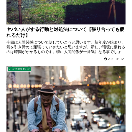
ヤバい人がする行動と対処法について【張り合っても疲
れるだけ】
今回は人間関係について話していこうと思います。新年度が始まり、
気を引き締めて頑張っていきたいと思いますが、新しい環境に慣れる
のは時間がかかるものです。特に人間関係が一番気になる事でしょ
う。皆さんはもう自分の環境で新しい人と出会いましたか？ちなみに
2021.08.12
僕は大学院進学なので、知っている先生は多いですが、めちゃくちゃ
関わったとい ･･･
PSYCHOLOGY